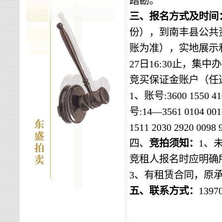
踏勘。
三、报名方式及时间
份
）
，到
南丰县公共
账为准），
实地展示
27
日
16:30止，集中
竞买保证金
账户（任
1
、
账号
:3600 15
号:14—3561 01
1511 2030 292
四、
竞拍
须知：
1
、
竞租人报名时应明确
3、有租赁合同，原
五、
联系方式
：
1397