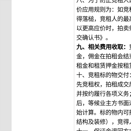
八、为了防止竞租人
价应用规则为：如竞
得落槌，竞租人的最
以更高应价时，拍卖
交确认书》
。
九、
相关费用
收取：
金
，佣金
在
拍租会结
租金和租赁押金按租
十、竞租
标的物
交付
先竞租权
，拍租成交
并按约履行各项义务
后，等候业主方书面
始计算。
标的物
内可
结构及
装修
），
竞得