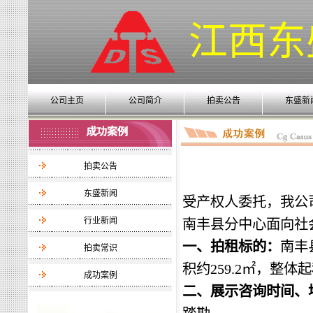
江西东
公司主页
公司简介
拍卖公告
东盛新
拍卖公告
东盛新闻
受产权人委托，我公
行业新闻
南
丰
县分中心面向社
一、
拍租标的：
南丰
拍卖常识
积约
259.2
㎡，整体起
成功案例
二、展示咨询时间、