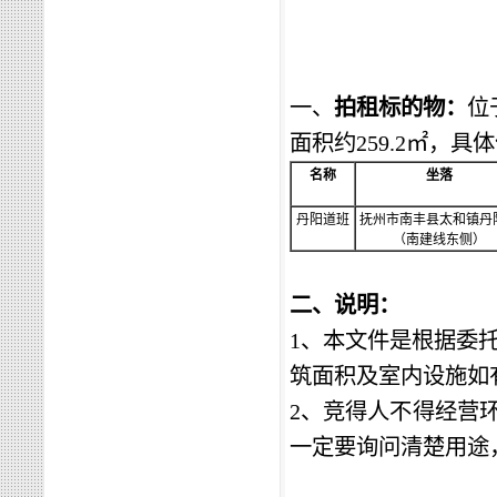
一、
拍租标的物：
位
面积约
259.2㎡，具
名称
坐落
丹阳道班
抚州市南丰县太和镇丹
（南建线东侧）
二、
说明：
1、
本文件是根据委
筑面积及室内设施如
2、
竞得人不得经营
一定要询问清楚用途