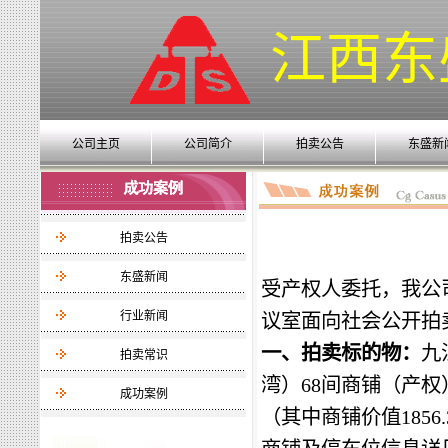
江西东
公司主页
公司简介
拍卖公告
东盛新
拍卖公告
东盛新闻
受产权人委托，我公
行业新闻
议室
面向社会公开拍
一、拍卖标的物：
九
拍卖常识
湾
）
68
间商铺
（产权
成功案例
（其中商铺价值
1856.