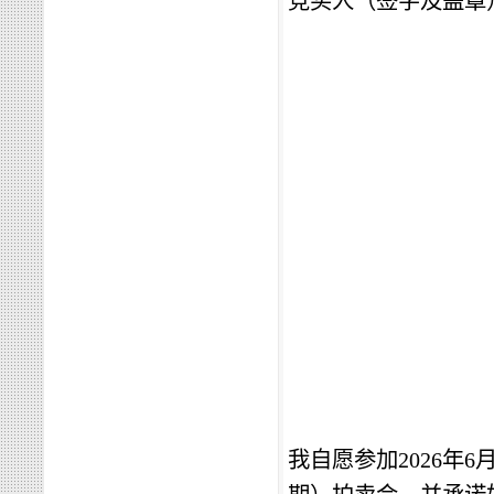
竞买人（签字及盖章
我自愿参加
202
6
年
6